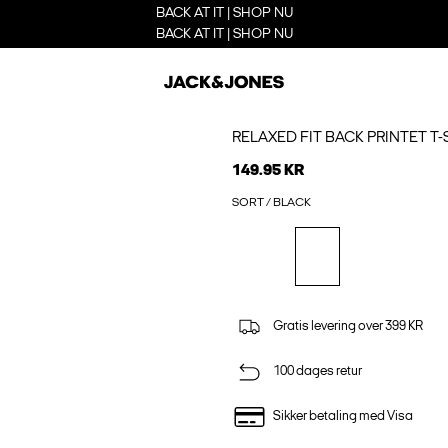
BACK AT IT | SHOP NU
BACK AT IT | SHOP NU
RELAXED FIT BACK PRINTET T-
149.95 KR
SORT / BLACK
Gratis levering over 399 KR
100 dages retur
Sikker betaling med Visa