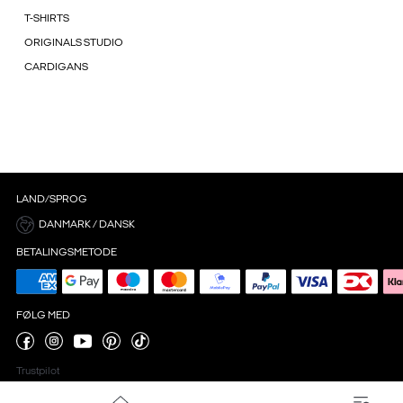
T-SHIRTS
ORIGINALS STUDIO
CARDIGANS
LAND/SPROG
DANMARK / DANSK
BETALINGSMETODE
FØLG MED
Trustpilot