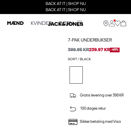
BACK AT IT | SHOP NU
BACK AT IT | SHOP NU
MÆND
KVINDER
BØRN
7-PAK UNDERBUKSER
399.95 KR
239.97 KR
-40%
SORT / BLACK
Gratis levering over 399 KR
100 dages retur
Sikker betaling med Visa