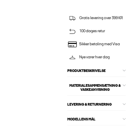
Gratis levering over 399 KR
100 dages retur
Sikker betaling med Visa
Nye varer hver dag
PRODUKTBESKRIVELSE
MATERIALESAMMENSÆTNING &
VASKEANVISNING
LEVERING & RETURNERING
MODELLENS MÅL