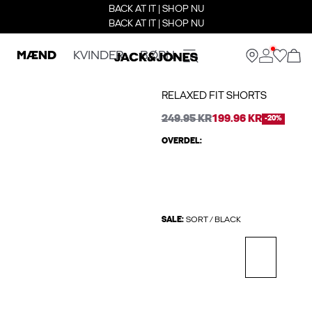
BACK AT IT | SHOP NU
BACK AT IT | SHOP NU
MÆND
KVINDER
BØRN
RELAXED FIT SHORTS
249.95 KR
199.96 KR
-20%
OVERDEL:
SALE:
SORT / BLACK