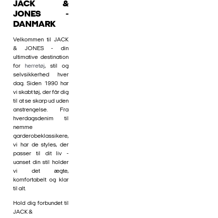
JACK &
JONES -
DANMARK
Velkommen til JACK
& JONES - din
ultimative destination
for
herretøj
, stil og
selvsikkerhed hver
dag. Siden 1990 har
vi skabt tøj, der får dig
til at se skarp ud uden
anstrengelse. Fra
hverdagsdenim til
nemme
garderobeklassikere,
vi har de styles, der
passer til dit liv -
uanset din stil holder
vi det ægte,
komfortabelt og klar
til alt.
Hold dig forbundet til
JACK &