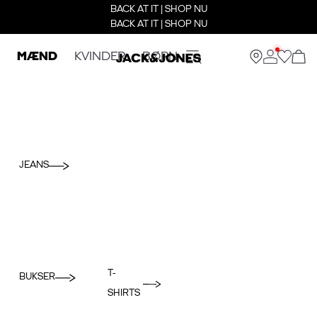
BACK AT IT | SHOP NU
BACK AT IT | SHOP NU
MÆND
KVINDER
BØRN
JEANS
T-
BUKSER
SHIRTS