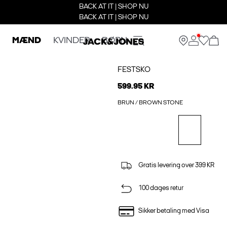
BACK AT IT | SHOP NU
BACK AT IT | SHOP NU
MÆND
KVINDER
BØRN
FESTSKO
599.95 KR
BRUN / BROWN STONE
Gratis levering over 399 KR
100 dages retur
Sikker betaling med Visa