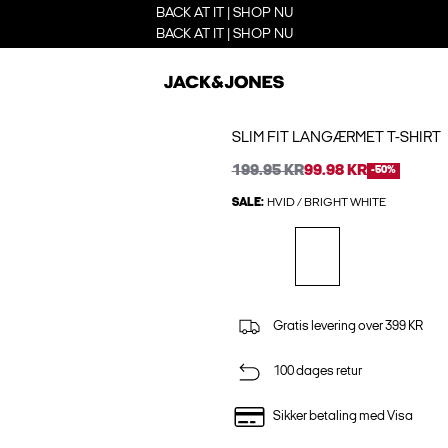
BACK AT IT | SHOP NU
BACK AT IT | SHOP NU
SLIM FIT LANGÆRMET T-SHIRT
199.95 KR
99.98 KR
-50%
SALE:
HVID / BRIGHT WHITE
Gratis levering over 399 KR
100 dages retur
Sikker betaling med Visa