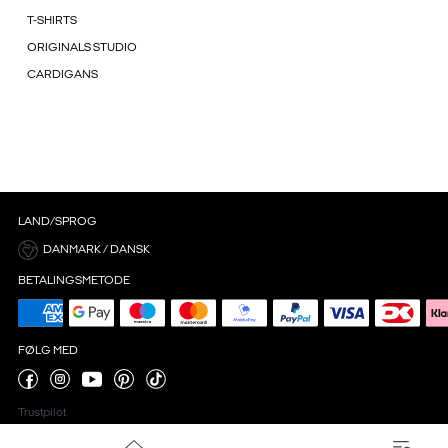
T-SHIRTS
ORIGINALS STUDIO
CARDIGANS
LAND/SPROG
DANMARK / DANSK
BETALINGSMETODE
FØLG MED
Trustpilot