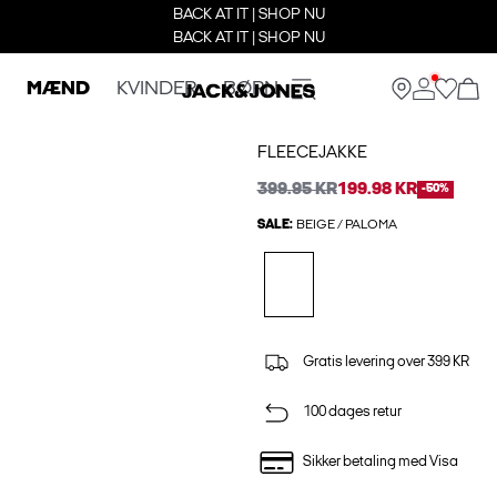
BACK AT IT | SHOP NU
BACK AT IT | SHOP NU
MÆND
KVINDER
BØRN
FLEECEJAKKE
399.95 KR
199.98 KR
-50%
SALE:
BEIGE / PALOMA
Gratis levering over 399 KR
100 dages retur
Sikker betaling med Visa