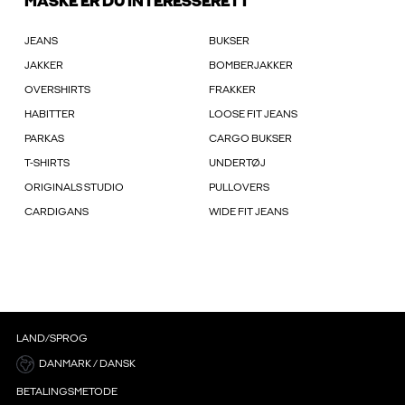
MÅSKE ER DU INTERESSERET I
JEANS
BUKSER
JAKKER
BOMBERJAKKER
OVERSHIRTS
FRAKKER
HABITTER
LOOSE FIT JEANS
PARKAS
CARGO BUKSER
T-SHIRTS
UNDERTØJ
ORIGINALS STUDIO
PULLOVERS
CARDIGANS
WIDE FIT JEANS
LAND/SPROG
DANMARK / DANSK
BETALINGSMETODE