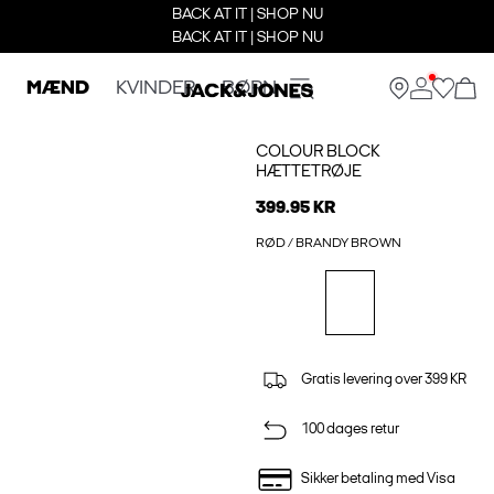
BACK AT IT | SHOP NU
BACK AT IT | SHOP NU
MÆND
KVINDER
BØRN
COLOUR BLOCK
HÆTTETRØJE
399.95 KR
RØD / BRANDY BROWN
Gratis levering over 399 KR
100 dages retur
Sikker betaling med Visa