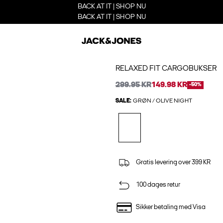
BACK AT IT | SHOP NU
BACK AT IT | SHOP NU
RELAXED FIT CARGOBUKSER
299.95 KR
149.98 KR
-50%
SALE:
GRØN / OLIVE NIGHT
Gratis levering over 399 KR
100 dages retur
Sikker betaling med Visa