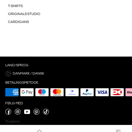
T-SHIRTS
ORIGINALS STUDIO
CARDIGANS
LAND/SPROG
DANMARK / DANSK
BETALINGSMETODE
FØLG MED
Trustpilot