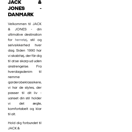
JACK &
JONES -
DANMARK
Velkommen til JACK
& JONES - din
ultimative destination
for
herretøj
, stil og
selvsikkerhed hver
dag. Siden 1990 har
vi skabt tøj, der får dig
til at se skarp ud uden
anstrengelse. Fra
hverdagsdenim til
nemme
garderobeklassikere,
vi har de styles, der
passer til dit liv -
uanset din stil holder
vi det ægte,
komfortabelt og klar
til alt.
Hold dig forbundet til
JACK &