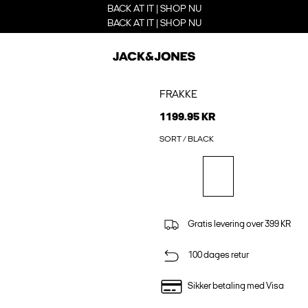
BACK AT IT | SHOP NU
BACK AT IT | SHOP NU
FRAKKE
1199.95 KR
SORT / BLACK
Gratis levering over 399 KR
100 dages retur
Sikker betaling med Visa