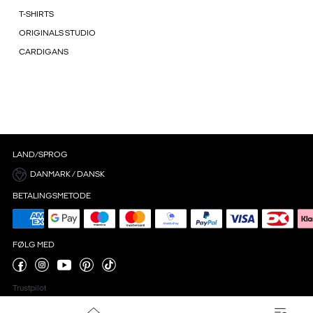
T-SHIRTS
ORIGINALS STUDIO
CARDIGANS
LAND/SPROG
DANMARK / DANSK
BETALINGSMETODE
FØLG MED
Trustpilot