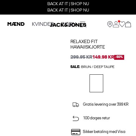
BACK AT IT | SHOP NU
BACK AT IT | SHOP NU
MÆND
KVINDER
BØRN
RELAXED FIT
HAWAIISKJORTE
299.95 KR
149.98 KR
-50%
SALE:
BRUN / DEEP TAUPE
Gratis levering over 399 KR
100 dages retur
Sikker betaling med Visa