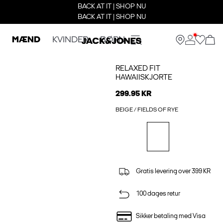
BACK AT IT | SHOP NU
BACK AT IT | SHOP NU
MÆND
KVINDER
BØRN
RELAXED FIT
HAWAIISKJORTE
299.95 KR
BEIGE / FIELDS OF RYE
Gratis levering over 399 KR
100 dages retur
Sikker betaling med Visa