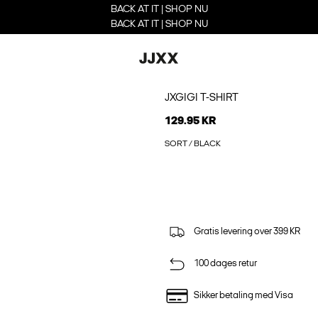
BACK AT IT | SHOP NU
BACK AT IT | SHOP NU
JXGIGI T-SHIRT
129.95 KR
SORT / BLACK
Gratis levering over 399 KR
100 dages retur
Sikker betaling med Visa