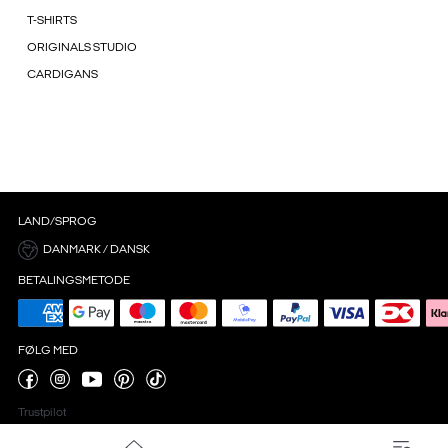
T-SHIRTS
ORIGINALS STUDIO
CARDIGANS
LAND/SPROG
DANMARK / DANSK
BETALINGSMETODE
FØLG MED
Trustpilot