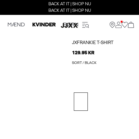
BACK AT IT | SHOP NU
BACK AT IT | SHOP NU
MÆND
KVINDER
BØRN
JXFRANKIE T-SHIRT
129.95 KR
SORT / BLACK