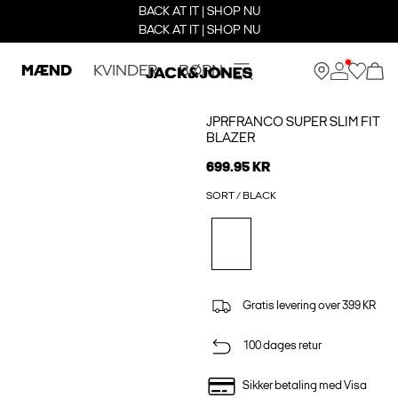
BACK AT IT | SHOP NU
BACK AT IT | SHOP NU
MÆND
KVINDER
BØRN
JPRFRANCO SUPER SLIM FIT
BLAZER
699.95 KR
SORT / BLACK
Gratis levering over 399 KR
100 dages retur
Sikker betaling med Visa