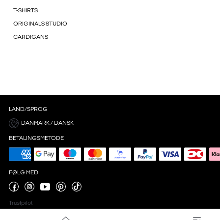
T-SHIRTS
ORIGINALS STUDIO
CARDIGANS
LAND/SPROG
DANMARK / DANSK
BETALINGSMETODE
FØLG MED
Trustpilot