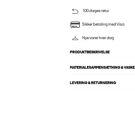
100 dages retur
Sikker betaling med Visa
Nye varer hver dag
PRODUKTBESKRIVELSE
MATERIALESAMMENSÆTNING & VASKE
LEVERING & RETURNERING