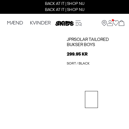
BACK AT IT | SHOP NU
BACK AT IT | SHOP NU
MÆND
KVINDER
BØRN
JPRSOLAR TAILORED
BUKSER BOYS
299.95 KR
SORT / BLACK