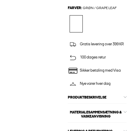
FARVER:
GRØN / GRAPE LEAF
Gratis levering over 399 KR
100 dages retur
Sikker betaling med Visa
Nye varer hver dag
PRODUKTBESKRIVELSE
MATERIALESAMMENSÆTNING &
VASKEANVISNING