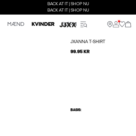
BACK AT IT | SHOP NU
BACK AT IT | SHOP NU
MÆND
KVINDER
BØRN
JXANNA T-SHIRT
99.95 KR
BASIS: