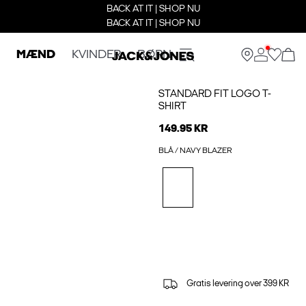
BACK AT IT | SHOP NU
BACK AT IT | SHOP NU
MÆND
KVINDER
BØRN
STANDARD FIT LOGO T-
SHIRT
149.95 KR
BLÅ / NAVY BLAZER
Gratis levering over 399 KR