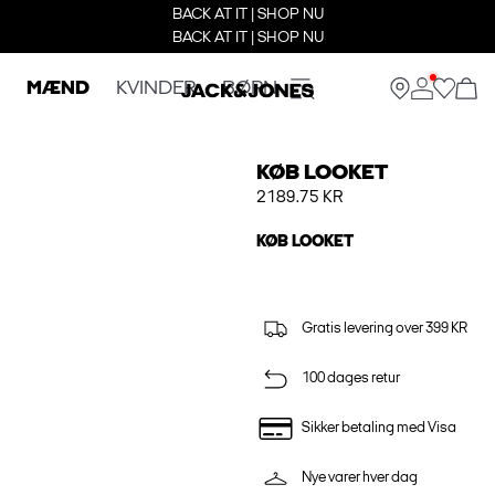
BACK AT IT | SHOP NU
BACK AT IT | SHOP NU
MÆND
KVINDER
BØRN
KØB LOOKET
2189.75 KR
KØB LOOKET
Gratis levering over 399 KR
100 dages retur
Sikker betaling med Visa
Nye varer hver dag