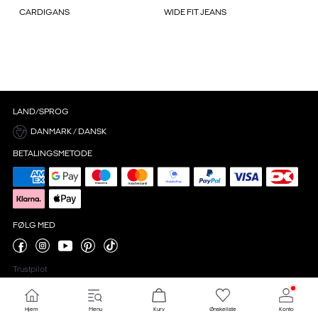
CARDIGANS
WIDE FIT JEANS
LAND/SPROG
DANMARK / DANSK
BETALINGSMETODE
FØLG MED
Trustpilot
Hjem
Menu
Kurv
Ønskeliste
Konto
Cookieindstillinger