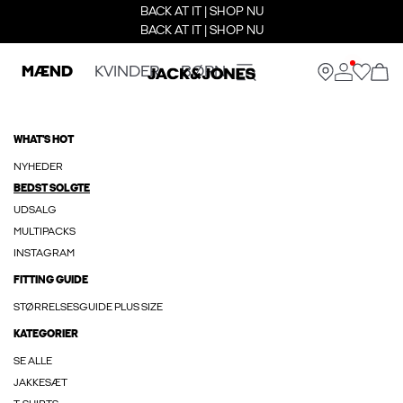
BACK AT IT | SHOP NU
BACK AT IT | SHOP NU
MÆND
KVINDER
BØRN
WHAT'S HOT
NYHEDER
BEDST SOLGTE
UDSALG
MULTIPACKS
INSTAGRAM
FITTING GUIDE
STØRRELSESGUIDE PLUS SIZE
KATEGORIER
SE ALLE
JAKKESÆT