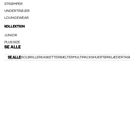
STRØMPER
UNDERTRØJER
LOUNGEWEAR
KOLLEKTION
JUNIOR
PLUS SIZE
SE ALLE
SE ALLE
SOLBRILLER
KASKETTER
BÆLTER
MULTIPACKS
HUER
TØRKLÆDER
TAS