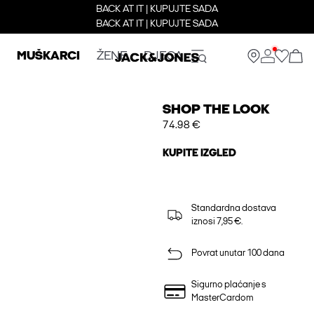
BACK AT IT | KUPUJTE SADA
BACK AT IT | KUPUJTE SADA
MUŠKARCI
ŽENE
DJECA
SHOP THE LOOK
74.98 €
KUPITE IZGLED
Standardna dostava
iznosi 7,95 €.
Povrat unutar 100 dana
Sigurno plaćanje s
MasterCardom