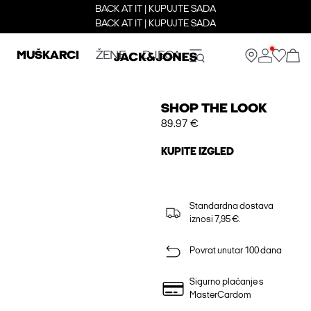
BACK AT IT | KUPUJTE SADA
BACK AT IT | KUPUJTE SADA
MUŠKARCI
ŽENE
DJECA
SHOP THE LOOK
89.97 €
KUPITE IZGLED
Standardna dostava
iznosi 7,95 €.
Povrat unutar 100 dana
Sigurno plaćanje s
MasterCardom