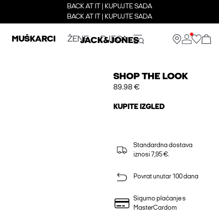
BACK AT IT | KUPUJTE SADA
BACK AT IT | KUPUJTE SADA
MUŠKARCI
ŽENE
DJECA
SHOP THE LOOK
89.98 €
KUPITE IZGLED
Standardna dostava
iznosi 7,95 €.
Povrat unutar 100 dana
Sigurno plaćanje s
MasterCardom