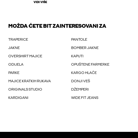
VIDI VIŠE
MOŽDA ĆETE BIT ZAINTERESOVANI ZA
TRAPERICE
PANTOLE
JAKNE
BOMBER JAKNE
OVERSHIRT MAJICE
KAPUTI
ODIJELA
OPUŠTENE FARMERKE
PARKE
KARGO HLAČE
MAJICE KRATKIH RUKAVA
DONJI VEŠ
ORIGINALS STUDIO
DŽEMPERI
KARDIGANI
WIDE FIT JEANS