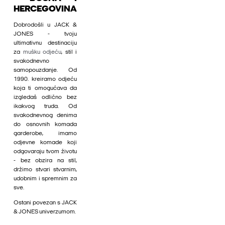
HERCEGOVINA
Dobrodošli u JACK &
JONES - tvoju
ultimativnu destinaciju
za
mušku odjeću
, stil i
svakodnevno
samopouzdanje. Od
1990. kreiramo odjeću
koja ti omogućava da
izgledaš odlično bez
ikakvog truda. Od
svakodnevnog denima
do osnovnih komada
garderobe, imamo
odjevne komade koji
odgovaraju tvom životu
- bez obzira na stil,
držimo stvari stvarnim,
udobnim i spremnim za
sve.
Ostani povezan s JACK
& JONES univerzumom.