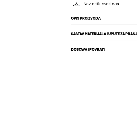
Novi artikli svaki dan
OPIS PROIZVODA
SASTAV MATERIJALA I UPUTE ZA PRAN
DOSTAVA I POVRATI