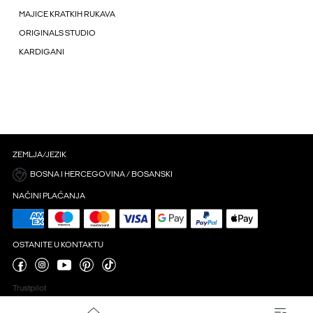
MAJICE KRATKIH RUKAVA
ORIGINALS STUDIO
KARDIGANI
ZEMLJA/JEZIK
BOSNA I HERCEGOVINA / BOSANSKI
NAČINI PLAĆANJA
OSTANITE U KONTAKTU
Trustpilot