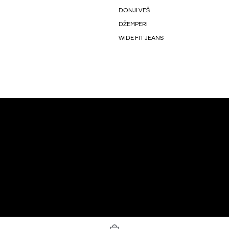
DONJI VEŠ
DŽEMPERI
WIDE FIT JEANS