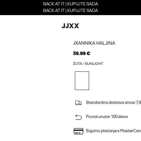
BACK AT IT | KUPUJTE SADA
BACK AT IT | KUPUJTE SADA
JXANNIKA HALJINA
39.99 €
ŽUTA / SUNLIGHT
Standardna dostava iznosi 7,9
Povrat unutar 100 dana
Sigurno plaćanje s MasterCa