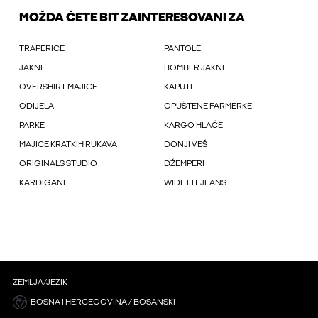
MOŽDA ĆETE BIT ZAINTERESOVANI ZA
TRAPERICE
PANTOLE
JAKNE
BOMBER JAKNE
OVERSHIRT MAJICE
KAPUTI
ODIJELA
OPUŠTENE FARMERKE
PARKE
KARGO HLAČE
MAJICE KRATKIH RUKAVA
DONJI VEŠ
ORIGINALS STUDIO
DŽEMPERI
KARDIGANI
WIDE FIT JEANS
ZEMLJA/JEZIK
BOSNA I HERCEGOVINA / BOSANSKI