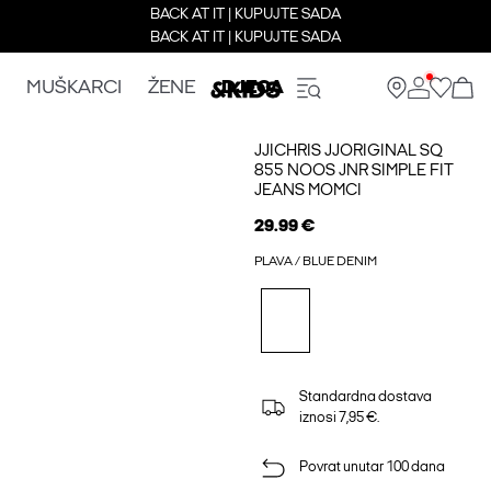
BACK AT IT | KUPUJTE SADA
BACK AT IT | KUPUJTE SADA
MUŠKARCI
ŽENE
DJECA
JJICHRIS JJORIGINAL SQ
855 NOOS JNR SIMPLE FIT
JEANS MOMCI
29.99 €
PLAVA / BLUE DENIM
Standardna dostava
iznosi 7,95 €.
Povrat unutar 100 dana