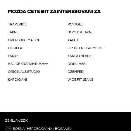
MOŽDA ĆETE BIT ZAINTERESOVANI ZA
TRAPERICE
PANTOLE
JAKNE
BOMBER JAKNE
OVERSHIRT MAJICE
KAPUTI
ODIJELA
OPUŠTENE FARMERKE
PARKE
KARGO HLAČE
MAJICE KRATKIH RUKAVA
DONJI VEŠ
ORIGINALS STUDIO
DŽEMPERI
KARDIGANI
WIDE FIT JEANS
ZEMLJA/JEZIK
BOSNA I HERCEGOVINA / BOSANSKI