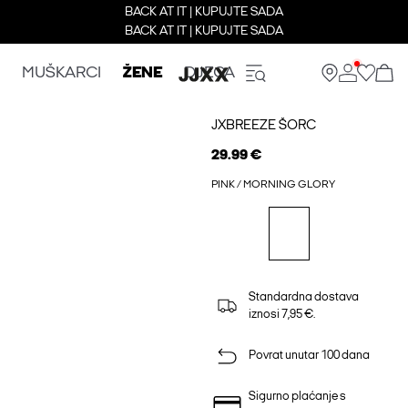
BACK AT IT | KUPUJTE SADA
BACK AT IT | KUPUJTE SADA
MUŠKARCI
ŽENE
DJECA
JXBREEZE ŠORC
29.99 €
PINK / MORNING GLORY
Standardna dostava
iznosi 7,95 €.
Povrat unutar 100 dana
Sigurno plaćanje s