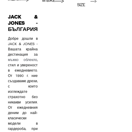
МЪЖЕ
SIZE
JACK &
JONES -
БЪЛГАРИЯ
Добре дошли в
JACK & JONES -
Вашата крайна
дестинация за
мъжко облекло
,
стил и увереност
в ежедневието.
От 1990 г. ние
създаваме дрехи,
с които
изглеждате
страхотно без
никакви усилия.
От ежедневния
деним до най-
класически
модели в
гардероба, при