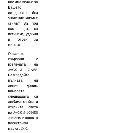
нас има всичко за
Вашето
ежедневие - без
значение какъв е
стилът Ви, при
нас нещата са
истински, удобни
и готови за
живота.
Останете
свързани с
вселената на
JACK & JONES.
Разгледайте
пълната ни
линия деним,
намерете
следващата си
любима кройка и
открийте света
на
JACK & JONES
Junior
или нашата
посестрима
марка
JJXX
.