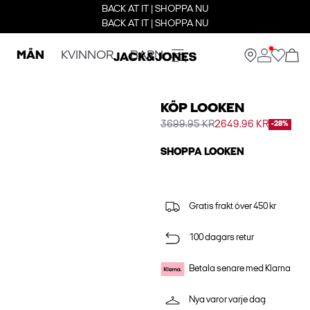
BACK AT IT | SHOPPA NU
BACK AT IT | SHOPPA NU
MÄN
KVINNOR
BARN
KÖP LOOKEN
3699.95 KR
2649.96 KR
-28%
SHOPPA LOOKEN
Gratis frakt över 450 kr
100 dagars retur
Betala senare med Klarna
Nya varor varje dag