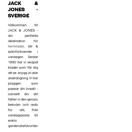
JACK &
JONES -
SVERIGE
Välkommen till
JACK & JONES -
din perfekta
destination för
herrkläder
, stil &
självförtroende i
vardagen. Sedan
1990 har vi skapat
kläder som får dig
att se snygg ut utan
ansträngning. Vi har
plaggen som
passar din livsstil -
oavsett din stil
håller vi den genuin,
bekväm och redo
för allt, från
vardagsjeans till
enkla
garderobsfavoriter.