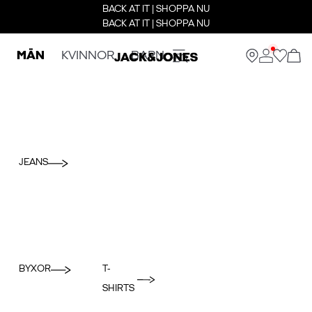
BACK AT IT | SHOPPA NU
BACK AT IT | SHOPPA NU
MÄN
KVINNOR
BARN
JEANS
BYXOR
T-
SHIRTS