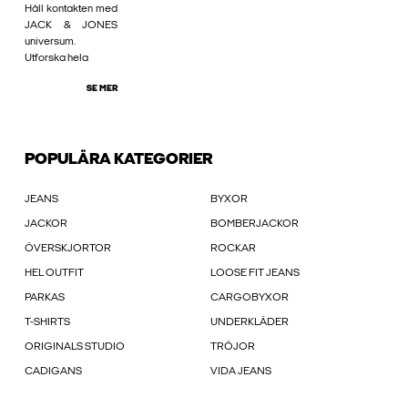
Håll kontakten med
JACK & JONES
universum.
Utforska hela
SE MER
POPULÄRA KATEGORIER
JEANS
BYXOR
JACKOR
BOMBERJACKOR
ÖVERSKJORTOR
ROCKAR
HEL OUTFIT
LOOSE FIT JEANS
PARKAS
CARGOBYXOR
T-SHIRTS
UNDERKLÄDER
ORIGINALS STUDIO
TRÖJOR
CADIGANS
VIDA JEANS