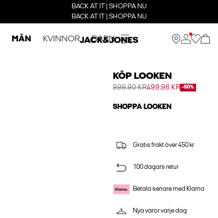
BACK AT IT | SHOPPA NU
BACK AT IT | SHOPPA NU
MÄN
KVINNOR
BARN
KÖP LOOKEN
999.90 KR
499.96 KR
-50%
SHOPPA LOOKEN
Gratis frakt över 450 kr
100 dagars retur
Betala senare med Klarna
Nya varor varje dag