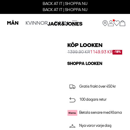
BACK AT IT | SHOPPA NU
BACK AT IT | SHOPPA NU
MÄN
KVINNOR
BARN
KÖP LOOKEN
1399.90 KR
1149.93 KR
-18%
SHOPPA LOOKEN
Gratis frakt över 450 kr
100 dagars retur
Betala senare med Klarna
Nya varor varje dag