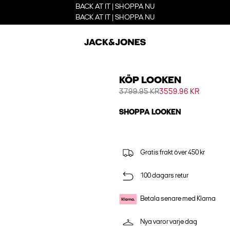
BACK AT IT | SHOPPA NU
BACK AT IT | SHOPPA NU
KÖP LOOKEN
3799.95 KR
3559.96 KR
SHOPPA LOOKEN
Gratis frakt över 450 kr
100 dagars retur
Betala senare med Klarna
Nya varor varje dag