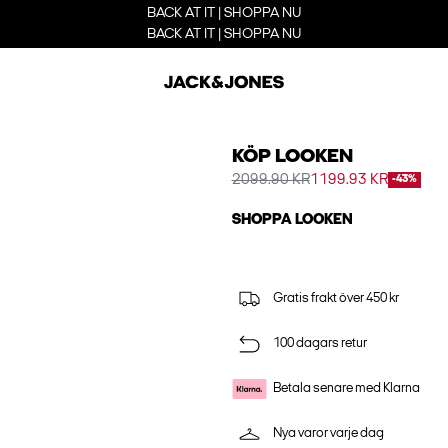
BACK AT IT | SHOPPA NU
BACK AT IT | SHOPPA NU
KÖP LOOKEN
2099.90 KR
1199.93 KR
-43%
SHOPPA LOOKEN
Gratis frakt över 450 kr
100 dagars retur
Betala senare med Klarna
Nya varor varje dag