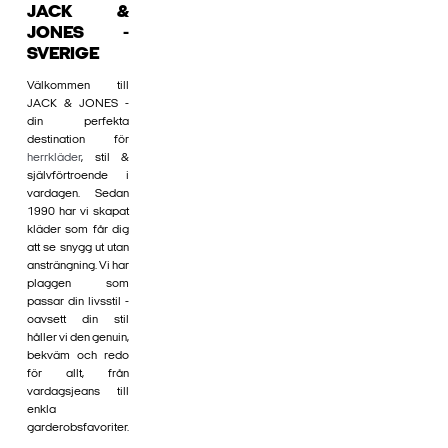
JACK &
JONES -
SVERIGE
Välkommen till
JACK & JONES -
din perfekta
destination för
herrkläder
, stil &
självförtroende i
vardagen. Sedan
1990 har vi skapat
kläder som får dig
att se snygg ut utan
ansträngning. Vi har
plaggen som
passar din livsstil -
oavsett din stil
håller vi den genuin,
bekväm och redo
för allt, från
vardagsjeans till
enkla
garderobsfavoriter.