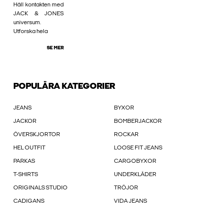
Håll kontakten med
JACK & JONES
universum.
Utforska hela
SE MER
POPULÄRA KATEGORIER
JEANS
BYXOR
JACKOR
BOMBERJACKOR
ÖVERSKJORTOR
ROCKAR
HEL OUTFIT
LOOSE FIT JEANS
PARKAS
CARGOBYXOR
T-SHIRTS
UNDERKLÄDER
ORIGINALS STUDIO
TRÖJOR
CADIGANS
VIDA JEANS