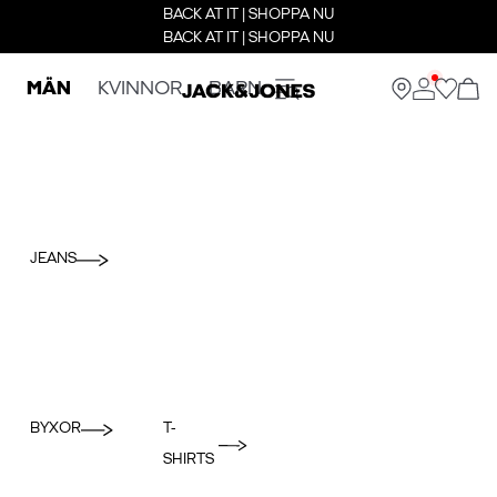
BACK AT IT | SHOPPA NU
BACK AT IT | SHOPPA NU
MÄN
KVINNOR
BARN
JEANS
BYXOR
T-
SHIRTS