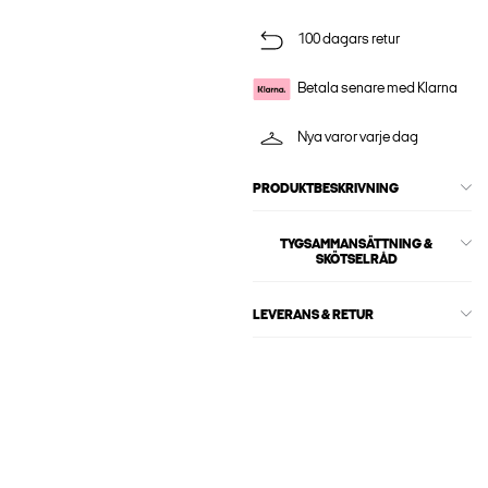
100 dagars retur
Betala senare med Klarna
Nya varor varje dag
PRODUKTBESKRIVNING
TYGSAMMANSÄTTNING &
SKÖTSELRÅD
LEVERANS & RETUR