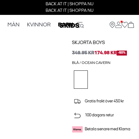
BACK AT IT | SHOPPA NU
BACK AT IT | SHOPPA NU
MÄN
KVINNOR
BARN
SKJORTA BOYS
349.95 KR
174.98 KR
-50%
BLÅ / OCEAN CAVERN
Gratis frakt över 450 kr
100 dagars retur
Betala senare med Klarna