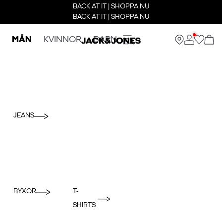
BACK AT IT | SHOPPA NU
BACK AT IT | SHOPPA NU
MÄN
KVINNOR
BARN
JEANS
BYXOR
T-
SHIRTS