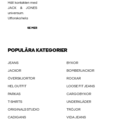
Håll kontakten med
JACK & JONES
universum.
Utforska hela
SE MER
POPULÄRA KATEGORIER
JEANS
BYXOR
JACKOR
BOMBERJACKOR
ÖVERSKJORTOR
ROCKAR
HEL OUTFIT
LOOSE FIT JEANS
PARKAS
CARGOBYXOR
T-SHIRTS
UNDERKLÄDER
ORIGINALS STUDIO
TRÖJOR
CADIGANS
VIDA JEANS