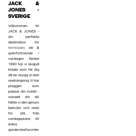
JACK &
JONES -
SVERIGE
Välkommen till
JACK & JONES -
din perfekta
destination för
herrkläder
, stil &
självförtroende i
vardagen. Sedan
1990 har vi skapat
kläder som får dig
att se snygg ut utan
ansträngning. Vi har
plaggen som
passar din livsstil -
oavsett din stil
håller vi den genuin,
bekväm och redo
för allt, från
vardagsjeans till
enkla
garderobsfavoriter.