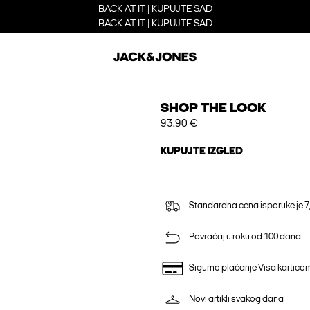
BACK AT IT | KUPUJTE SAD
BACK AT IT | KUPUJTE SAD
SHOP THE LOOK
93.90 €
KUPUJTE IZGLED
Standardna cena isporuke je 7
Povraćaj u roku od 100 dana
Sigurno plaćanje Visa kartico
Novi artikli svakog dana