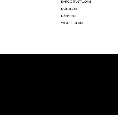
KARGO PANTALONE
DONJI VEŠ
DŽEMPERI
WIDE FIT JEANS