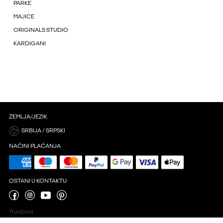
PARKE
MAJICE
ORIGINALS STUDIO
KARDIGANI
ZEMLJA/JEZIK
SRBIJA / SRPSKI
NAČINI PLAĆANJA
OSTANI U KONTAKTU
Trustpilot