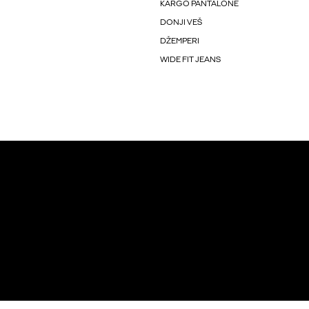
KARGO PANTALONE
DONJI VEŠ
DŽEMPERI
WIDE FIT JEANS