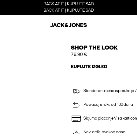
BACK AT IT | KUPUJTE SAD
BACK AT IT | KUPUJTE SAD
SHOP THE LOOK
76.90 €
KUPUJTE IZGLED
Standardna cena isporuke je 7
Povraćaj u roku od 100 dana
Sigurno plaćanje Visa kartico
Novi artikli svakog dana