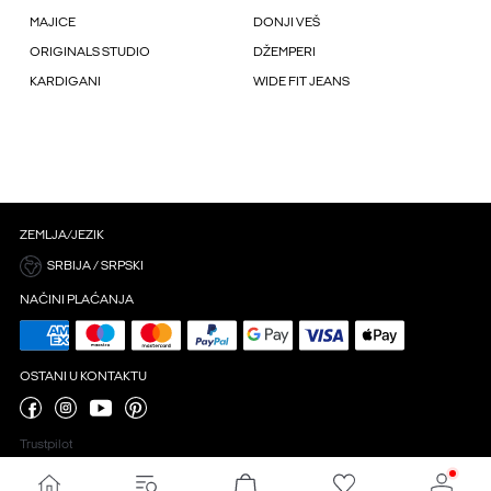
MAJICE
DONJI VEŠ
ORIGINALS STUDIO
DŽEMPERI
KARDIGANI
WIDE FIT JEANS
ZEMLJA/JEZIK
SRBIJA / SRPSKI
NAČINI PLAĆANJA
OSTANI U KONTAKTU
Trustpilot