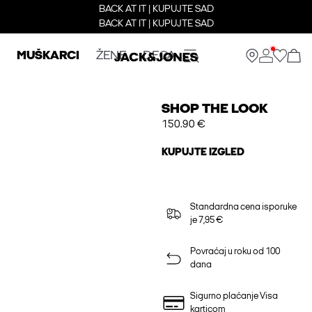
BACK AT IT | KUPUJTE SAD
BACK AT IT | KUPUJTE SAD
MUŠKARCI
ŽENE
DECA
SHOP THE LOOK
150.90 €
KUPUJTE IZGLED
Standardna cena isporuke
je 7,95 €
Povraćaj u roku od 100
dana
Sigurno plaćanje Visa
karticom