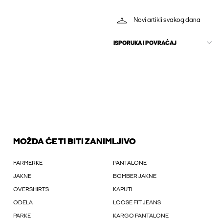
Novi artikli svakog dana
ISPORUKA I POVRAĆAJ
MOŽDA ĆE TI BITI ZANIMLJIVO
FARMERKE
PANTALONE
JAKNE
BOMBER JAKNE
OVERSHIRTS
KAPUTI
ODELA
LOOSE FIT JEANS
PARKE
KARGO PANTALONE