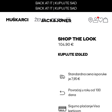
BACK AT IT | KUPUJTE SAD
BACK AT IT | KUPUJTE SAD
MUŠKARCI
ŽENE
DECA
SHOP THE LOOK
104.90 €
KUPUJTE IZGLED
Standardna cena isporuke
je 7,95 €
Povraćaj u roku od 100
dana
Sigurno plaćanje Visa
karticom