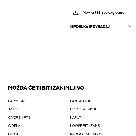
Novi artikli svakog dana
ISPORUKA I POVRAĆAJ
MOŽDA ĆE TI BITI ZANIMLJIVO
FARMERKE
PANTALONE
JAKNE
BOMBER JAKNE
OVERSHIRTS
KAPUTI
ODELA
LOOSE FIT JEANS
PARKE
KARGO PANTALONE