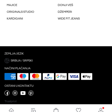
MAJICE
DONJI VEŠ
ORIGINALS STUDIO
DŽEMPERI
KARDIGANI
WIDE FIT JEANS
ZEMLJA/JEZIK
SRBIJA / SRPSKI
NAČINI PLAĆANJA
OSTANI U KONTAKTU
Trustpilot