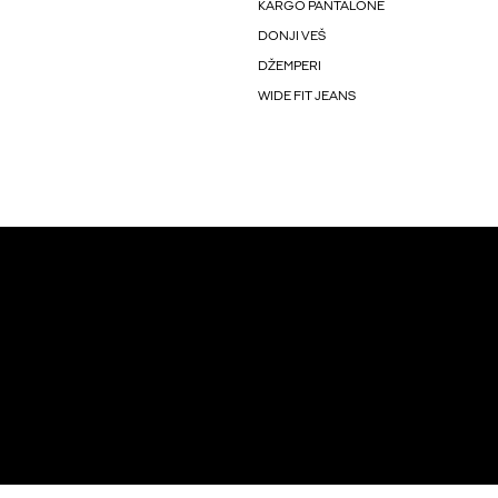
KARGO PANTALONE
DONJI VEŠ
DŽEMPERI
WIDE FIT JEANS