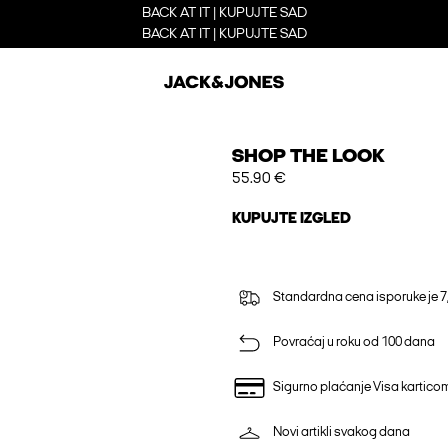
BACK AT IT | KUPUJTE SAD
BACK AT IT | KUPUJTE SAD
SHOP THE LOOK
55.90 €
KUPUJTE IZGLED
Standardna cena isporuke je 7
Povraćaj u roku od 100 dana
Sigurno plaćanje Visa kartico
Novi artikli svakog dana