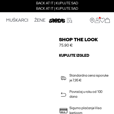
BACK AT IT | KUPUJTE SAD
BACK AT IT | KUPUJTE SAD
MUŠKARCI
ŽENE
DECA
SHOP THE LOOK
75.90 €
KUPUJTE IZGLED
Standardna cena isporuke
je 7,95 €
Povraćaj u roku od 100
dana
Sigurno plaćanje Visa
karticom