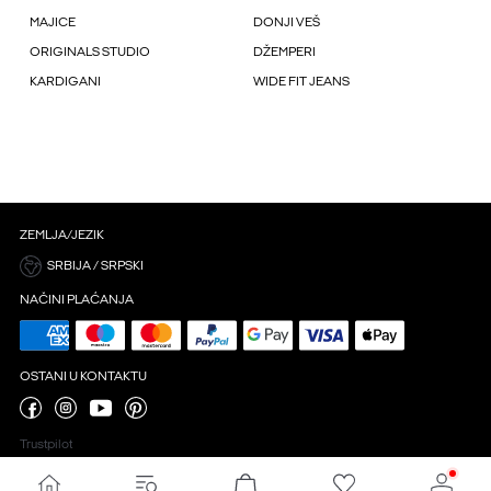
MAJICE
DONJI VEŠ
ORIGINALS STUDIO
DŽEMPERI
KARDIGANI
WIDE FIT JEANS
ZEMLJA/JEZIK
SRBIJA / SRPSKI
NAČINI PLAĆANJA
OSTANI U KONTAKTU
Trustpilot