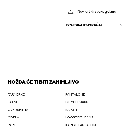
Novi artikli svakog dana
ISPORUKA I POVRAĆAJ
MOŽDA ĆE TI BITI ZANIMLJIVO
FARMERKE
PANTALONE
JAKNE
BOMBER JAKNE
OVERSHIRTS
KAPUTI
ODELA
LOOSE FIT JEANS
PARKE
KARGO PANTALONE