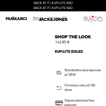
BACK AT IT | KUPUJTE SAD
BACK AT IT | KUPUJTE SAD
MUŠKARCI
ŽENE
DECA
SHOP THE LOOK
142.85 €
KUPUJTE IZGLED
Standardna cena isporuke
je 7,95 €
Povraćaj u roku od 100
dana
Sigurno plaćanje Visa
karticom