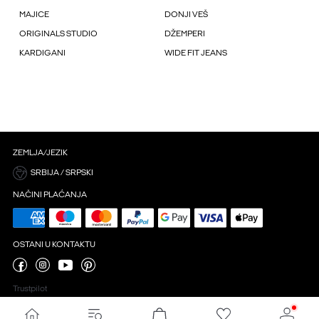
MAJICE
DONJI VEŠ
ORIGINALS STUDIO
DŽEMPERI
KARDIGANI
WIDE FIT JEANS
ZEMLJA/JEZIK
SRBIJA / SRPSKI
NAČINI PLAĆANJA
OSTANI U KONTAKTU
Trustpilot