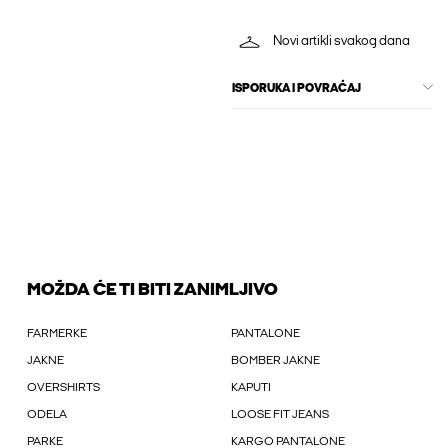
Novi artikli svakog dana
ISPORUKA I POVRAĆAJ
MOŽDA ĆE TI BITI ZANIMLJIVO
FARMERKE
PANTALONE
JAKNE
BOMBER JAKNE
OVERSHIRTS
KAPUTI
ODELA
LOOSE FIT JEANS
PARKE
KARGO PANTALONE