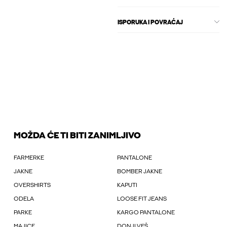
ISPORUKA I POVRAĆAJ
MOŽDA ĆE TI BITI ZANIMLJIVO
FARMERKE
PANTALONE
JAKNE
BOMBER JAKNE
OVERSHIRTS
KAPUTI
ODELA
LOOSE FIT JEANS
PARKE
KARGO PANTALONE
MAJICE
DONJI VEŠ