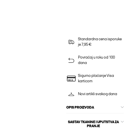
Standardna cena isporuke
je 7,95 €
Povraćaj u roku od 100
dana
Sigurno plaćanje Visa
karticom
Novi artikli svakog dana
OPIS PROIZVODA
SASTAV TKANINE I UPUTSTVA ZA
PRANJE