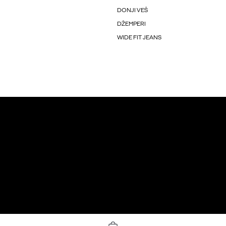
DONJI VEŠ
DŽEMPERI
WIDE FIT JEANS