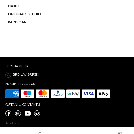
MAJICE
ORIGINALS STUDIO
KARDIGANI
ZEMLJA/JEZIK
SRBIJA / SRPSKI
NAČINI PLAĆANJA
OSTANI U KONTAKTU
Trustpilot