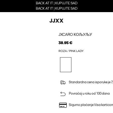
BACK AT IT | KUPUJTE SAD
BACK AT IT | KUPUJTE SAD
JXCARO КОЉУЉУ
38.95 €
ROZA / PINK LADY
Standardna cena isporuke je 7
Povraćaj u roku od 100 dana
Sigurno plaćanje Visa kartico