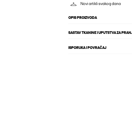
Novi artikli svakog dana
OPIS PROIZVODA
SASTAV TKANINE I UPUTSTVA ZA PRAN
ISPORUKA I POVRAĆAJ